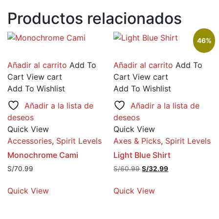
Productos relacionados
46%
Añadir al carrito
Add To
Añadir al carrito
Add To
Cart
View cart
Cart
View cart
Add To Wishlist
Add To Wishlist
Añadir a la lista de
Añadir a la lista de
deseos
deseos
Quick View
Quick View
Accessories
,
Spirit Levels
Axes & Picks
,
Spirit Levels
Monochrome Cami
Light Blue Shirt
El
El
S/
70.99
S/
60.99
S/
32.99
precio
precio
original
actual
Quick View
Quick View
era:
es:
S/60.99.
S/32.99.