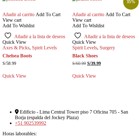
35%
Añadir al carrito
Add To Cart
Añadir al carrito
Add To Cart
View cart
View cart
Add To Wishlist
Add To Wishlist
Añadir a la lista de deseos
Añadir a la lista de deseos
Quick View
Quick View
Axes & Picks
,
Spirit Levels
Spirit Levels
,
Surgery
Chelsea Boots
Black Shoes
El
El
S/
58.99
S/
60.99
S/
39.99
precio
precio
original
actual
Quick View
Quick View
era:
es:
S/60.99.
S/39.99.
Edificio - Lima Central Tower piso 7 Oficina 705 - San
Borja (espalda del Jockey Plaza)
+51 902539992
Horas laborables: