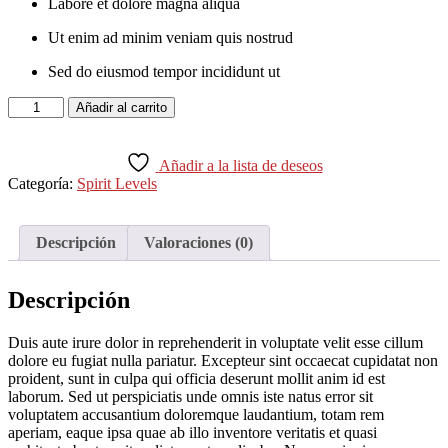
Labore et dolore magna aliqua
Ut enim ad minim veniam quis nostrud
Sed do eiusmod tempor incididunt ut
Black
Añadir al carrito
Blazer
cantidad
Añadir a la lista de deseos
Categoría:
Spirit Levels
Descripción
Valoraciones (0)
Descripción
Duis aute irure dolor in reprehenderit in voluptate velit esse cillum
dolore eu fugiat nulla pariatur. Excepteur sint occaecat cupidatat non
proident, sunt in culpa qui officia deserunt mollit anim id est
laborum. Sed ut perspiciatis unde omnis iste natus error sit
voluptatem accusantium doloremque laudantium, totam rem
aperiam, eaque ipsa quae ab illo inventore veritatis et quasi