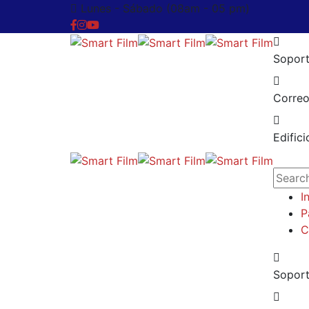
Lunes - Sábado (08am - 05 pm)
Soport
Correo
Edific
I
P
C
Soport