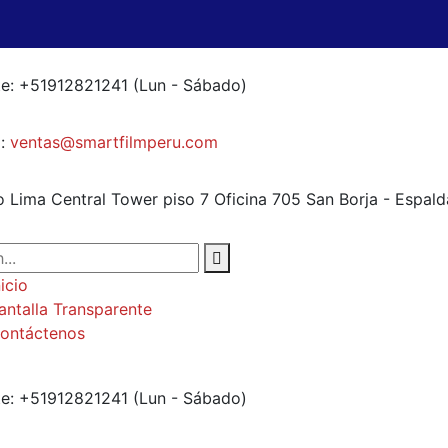
e: +51912821241
(Lun - Sábado)
:
ventas@smartfilmperu.com
io Lima Central Tower piso 7 Oficina 705
San Borja - Espald
nicio
antalla Transparente
ontáctenos
e: +51912821241
(Lun - Sábado)