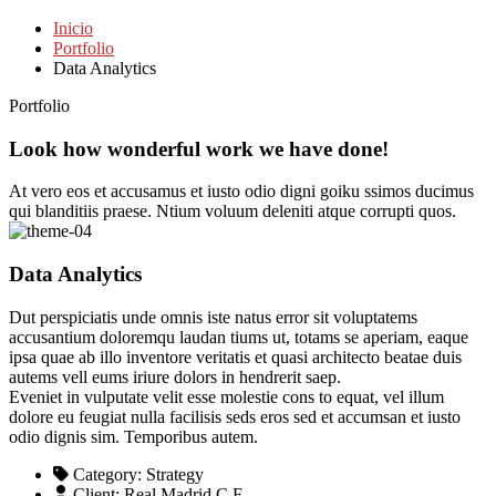
Inicio
Portfolio
Data Analytics
Portfolio
Look how wonderful work we have done!
At vero eos et accusamus et iusto odio digni goiku ssimos ducimus
qui blanditiis praese. Ntium voluum deleniti atque corrupti quos.
Data Analytics
Dut perspiciatis unde omnis iste natus error sit voluptatems
accusantium doloremqu laudan tiums ut, totams se aperiam, eaque
ipsa quae ab illo inventore veritatis et quasi architecto beatae duis
autems vell eums iriure dolors in hendrerit saep.
Eveniet in vulputate velit esse molestie cons to equat, vel illum
dolore eu feugiat nulla facilisis seds eros sed et accumsan et iusto
odio dignis sim. Temporibus autem.
Category:
Strategy
Client:
Real Madrid C.F