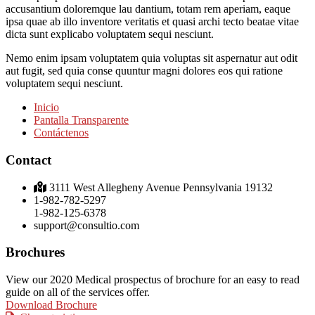
accusantium doloremque lau dantium, totam rem aperiam, eaque
ipsa quae ab illo inventore veritatis et quasi archi tecto beatae vitae
dicta sunt explicabo voluptatem sequi nesciunt.
Nemo enim ipsam voluptatem quia voluptas sit aspernatur aut odit
aut fugit, sed quia conse quuntur magni dolores eos qui ratione
voluptatem sequi nesciunt.
Inicio
Pantalla Transparente
Contáctenos
Contact
3111 West Allegheny Avenue Pennsylvania 19132
1-982-782-5297
1-982-125-6378
support@consultio.com
Brochures
View our 2020 Medical prospectus of brochure for an easy to read
guide on all of the services offer.
Download Brochure